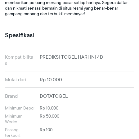
memberikan peluang menang besar setiap harinya. Segera daftar
dan nikmati sensasi bermain di situs resmi yang benar-benar
gampang menang dan terbukti membayar!
Spesifikasi
Kompatibilita
PREDIKSI TOGEL HARI INI 4D
s
Mulai dari
Rp 10.000
Brand
DOTATOGEL
Minimum Depo:
Rp 10.000
Minimum
Rp 50.000
Wede:
Pasang
Rp 100
terkecil: