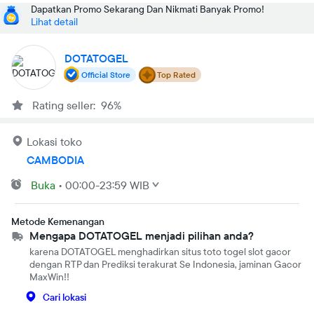
Dapatkan Promo Sekarang Dan Nikmati Banyak Promo!
Lihat detail
DOTATOGEL
Official Store
Top Rated
Rating seller: 96%
Lokasi toko
CAMBODIA
Buka
•
00:00-23:59 WIB
Metode Kemenangan
Mengapa DOTATOGEL menjadi pilihan anda?
karena DOTATOGEL menghadirkan situs toto togel slot gacor
dengan RTP dan Prediksi terakurat Se Indonesia, jaminan Gacor
MaxWin!!
Cari lokasi