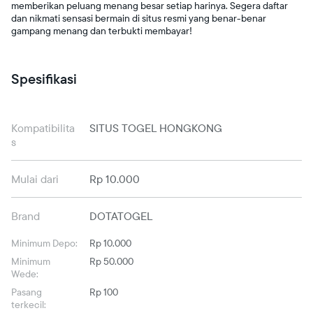
memberikan peluang menang besar setiap harinya. Segera daftar
dan nikmati sensasi bermain di situs resmi yang benar-benar
gampang menang dan terbukti membayar!
Spesifikasi
Kompatibilita
SITUS TOGEL HONGKONG
s
Mulai dari
Rp 10.000
Brand
DOTATOGEL
Minimum Depo:
Rp 10.000
Minimum
Rp 50.000
Wede:
Pasang
Rp 100
terkecil: