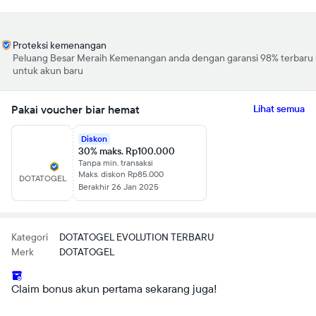
Proteksi kemenangan
Peluang Besar Meraih Kemenangan anda dengan garansi 98% terbaru
untuk akun baru
Pakai voucher biar hemat
Lihat semua
Diskon
30% maks. Rp100.000
Tanpa min. transaksi
Maks. diskon Rp85.000
DOTATOGEL
Berakhir 26 Jan 2025
Kategori
DOTATOGEL EVOLUTION TERBARU
Merk
DOTATOGEL
Claim bonus akun pertama sekarang juga!