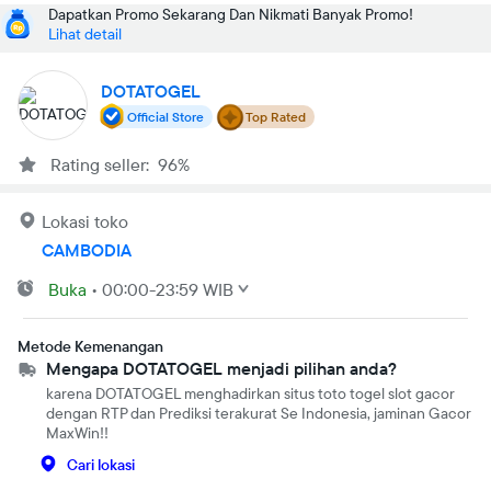
Dapatkan Promo Sekarang Dan Nikmati Banyak Promo!
Lihat detail
DOTATOGEL
Official Store
Top Rated
Rating seller: 96%
Lokasi toko
CAMBODIA
Buka
•
00:00-23:59 WIB
Metode Kemenangan
Mengapa DOTATOGEL menjadi pilihan anda?
karena DOTATOGEL menghadirkan situs toto togel slot gacor
dengan RTP dan Prediksi terakurat Se Indonesia, jaminan Gacor
MaxWin!!
Cari lokasi