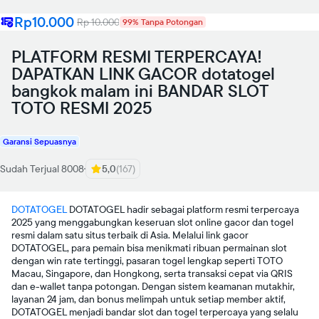
Rp10.000
Rp 10.000
99% Tanpa Potongan
PLATFORM RESMI TERPERCAYA!
DAPATKAN LINK GACOR dotatogel
bangkok malam ini BANDAR SLOT
TOTO RESMI 2025
Garansi Sepuasnya
Sudah Terjual 8008
5,0
(167)
DOTATOGEL
DOTATOGEL hadir sebagai platform resmi terpercaya
2025 yang menggabungkan keseruan slot online gacor dan togel
resmi dalam satu situs terbaik di Asia. Melalui link gacor
DOTATOGEL, para pemain bisa menikmati ribuan permainan slot
dengan win rate tertinggi, pasaran togel lengkap seperti TOTO
Macau, Singapore, dan Hongkong, serta transaksi cepat via QRIS
dan e-wallet tanpa potongan. Dengan sistem keamanan mutakhir,
layanan 24 jam, dan bonus melimpah untuk setiap member aktif,
DOTATOGEL menjadi bandar slot dan togel terpercaya yang selalu