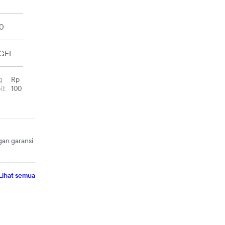
0
GEL
g
Rp
il:
100
an garansi
Lihat semua