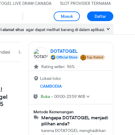
TOGEL LIVE DRAW CANADA
SLOT PROVIDER TERNAMA
Masuk
Daftar
i alamat situs
agar dapat melihat barang di dalam aplikasi.
DOTATOGEL
dasi
Laporkan produk
Official Store
Top Rated
Rating seller: 96%
Lokasi toko
CAMBODIA
!
gel
Buka
•
00:00-23:59 WIB
5
Metode Kemenangan
Mengapa DOTATOGEL menjadi
pilihan anda?
karena DOTATOGEL menghadirkan