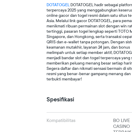
DOTATOGEL
DOTATOGEL hadir sebagai platfor
terpercaya 2025 yang menggabungkan keserua
online gacor dan togel resmi dalam satu situs te
Asia. Melalui link gacor DOTATOGEL, para pemai
menikmati ribuan permainan slot dengan win ra
tertinggi, pasaran togel lengkap seperti TOTO 
Singapore, dan Hongkong, serta transaksi cepat
QRIS dan e-wallet tanpa potongan. Dengan sis
keamanan mutakhir, layanan 24 jam, dan bonus
melimpah untuk setiap member aktif, DOTATO
menjadi bandar slot dan togel terpercaya yang 
memberikan peluang menang besar setiap hari
Segera daftar dan nikmati sensasi bermain di sit
resmi yang benar-benar gampang menang dan
terbukti membayar!
Spesifikasi
Kompatibilitas
BO LIVE
CASINO