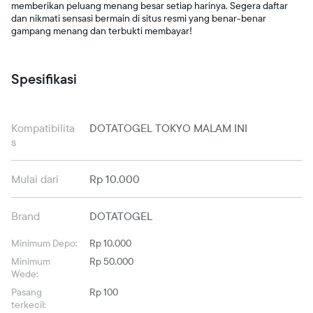
memberikan peluang menang besar setiap harinya. Segera daftar
dan nikmati sensasi bermain di situs resmi yang benar-benar
gampang menang dan terbukti membayar!
Spesifikasi
Kompatibilita
DOTATOGEL TOKYO MALAM INI
s
Mulai dari
Rp 10.000
Brand
DOTATOGEL
Minimum Depo:
Rp 10.000
Minimum
Rp 50.000
Wede:
Pasang
Rp 100
terkecil: