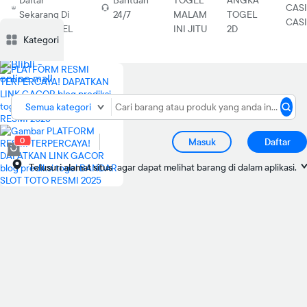
Daftar
Bantuan
TOGEL
ANGKA
CAS
Sekarang Di
24/7
MALAM
TOGEL
CAS
DOTATOGEL
INI JITU
2D
Deskripsi
Deskripsi
Ulasan
Ulasan
Diskusi
Diskusi
Rekomendasi
Rekomendasi
Laporkan p
Laporkan p
Kategori
Semua kategori
0
Masuk
Daftar
Telusuri alamat situs
agar dapat melihat barang di dalam aplikasi.