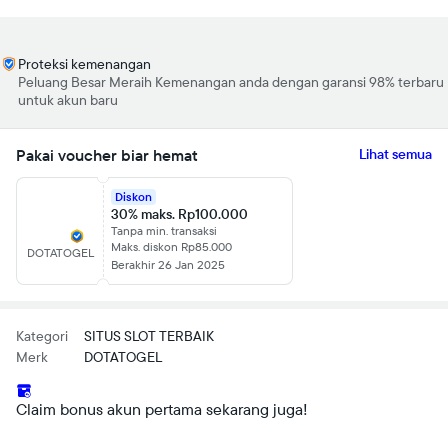
Proteksi kemenangan
Peluang Besar Meraih Kemenangan anda dengan garansi 98% terbaru
untuk akun baru
Pakai voucher biar hemat
Lihat semua
Diskon
30% maks. Rp100.000
Tanpa min. transaksi
Maks. diskon Rp85.000
DOTATOGEL
Berakhir 26 Jan 2025
Kategori
SITUS SLOT TERBAIK
Merk
DOTATOGEL
Claim bonus akun pertama sekarang juga!