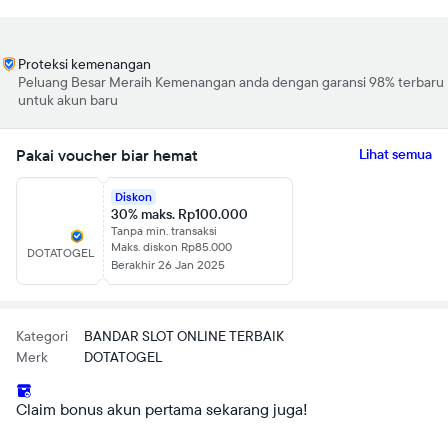
Proteksi kemenangan
Peluang Besar Meraih Kemenangan anda dengan garansi 98% terbaru
untuk akun baru
Pakai voucher biar hemat
Lihat semua
Diskon
30% maks. Rp100.000
Tanpa min. transaksi
Maks. diskon Rp85.000
DOTATOGEL
Berakhir 26 Jan 2025
Kategori
BANDAR SLOT ONLINE TERBAIK
Merk
DOTATOGEL
Claim bonus akun pertama sekarang juga!