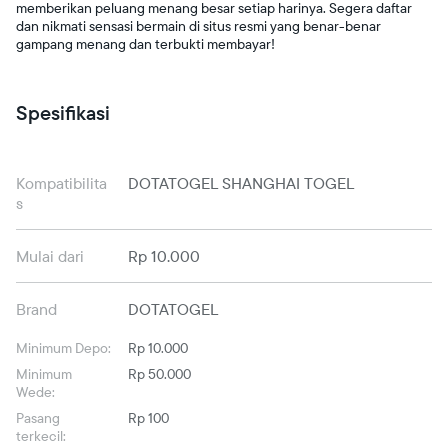
memberikan peluang menang besar setiap harinya. Segera daftar
dan nikmati sensasi bermain di situs resmi yang benar-benar
gampang menang dan terbukti membayar!
Spesifikasi
Kompatibilita
DOTATOGEL SHANGHAI TOGEL
s
Mulai dari
Rp 10.000
Brand
DOTATOGEL
Minimum Depo:
Rp 10.000
Minimum
Rp 50.000
Wede:
Pasang
Rp 100
terkecil: