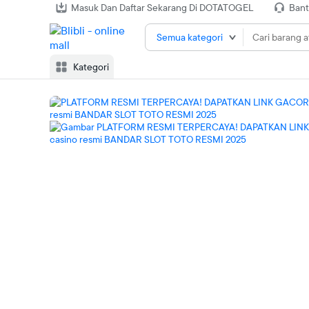
Masuk Dan Daftar Sekarang Di DOTATOGEL
Bant
Semua kategori
Kategori