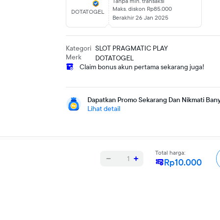
Tanpa min. transaksi
Maks. diskon Rp85.000
DOTATOGEL
Berakhir 26 Jan 2025
Kategori
SLOT PRAGMATIC PLAY
Merk
DOTATOGEL
Claim bonus akun pertama sekarang juga!
Dapatkan Promo Sekarang Dan Nikmati Ban
Lihat detail
Total harga:
1
Rp10.000