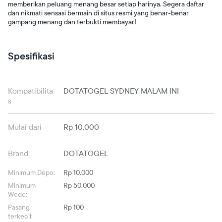
memberikan peluang menang besar setiap harinya. Segera daftar
dan nikmati sensasi bermain di situs resmi yang benar-benar
gampang menang dan terbukti membayar!
Spesifikasi
Kompatibilita
DOTATOGEL SYDNEY MALAM INI
s
Mulai dari
Rp 10.000
Brand
DOTATOGEL
Minimum Depo:
Rp 10.000
Minimum
Rp 50.000
Wede:
Pasang
Rp 100
terkecil: