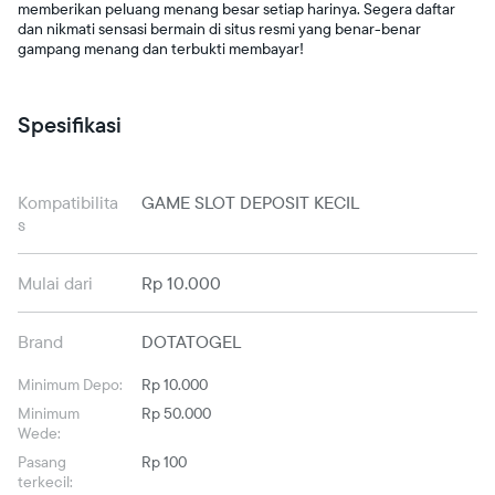
memberikan peluang menang besar setiap harinya. Segera daftar
dan nikmati sensasi bermain di situs resmi yang benar-benar
gampang menang dan terbukti membayar!
Spesifikasi
Kompatibilita
GAME SLOT DEPOSIT KECIL
s
Mulai dari
Rp 10.000
Brand
DOTATOGEL
Minimum Depo:
Rp 10.000
Minimum
Rp 50.000
Wede:
Pasang
Rp 100
terkecil: