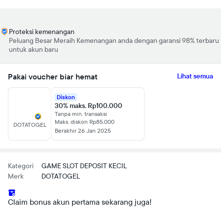
Proteksi kemenangan
Peluang Besar Meraih Kemenangan anda dengan garansi 98% terbaru
untuk akun baru
Pakai voucher biar hemat
Lihat semua
Diskon
30% maks. Rp100.000
Tanpa min. transaksi
Maks. diskon Rp85.000
DOTATOGEL
Berakhir 26 Jan 2025
Kategori
GAME SLOT DEPOSIT KECIL
Merk
DOTATOGEL
Claim bonus akun pertama sekarang juga!